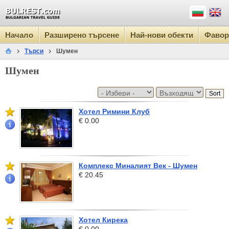
Начало
Разширено търсене
Най-нови обекти
Фавор
Търси
Шумен
Шумен
Хотел Римини Клуб
€ 0.00
Комплекс Миналият Век - Шумен
€ 20.45
Хотел Кирека