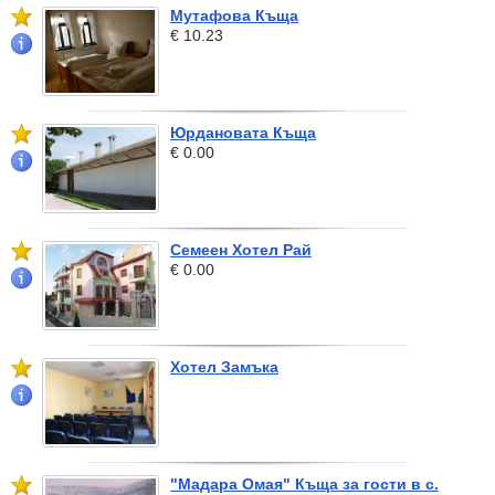
Мутафова Къща
€ 10.23
Юрдановата Къща
€ 0.00
Семеен Хотел Рай
€ 0.00
Хотел Замъка
"Мадара Омая" Къща за гости в с.