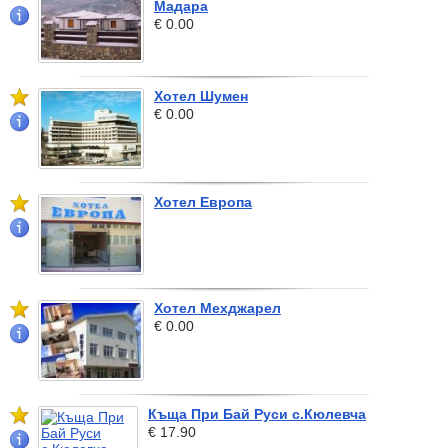
Мадара
€ 0.00
Хотел Шумен
€ 0.00
Хотел Европа
Хотел Мехджарел
€ 0.00
Къща При Бай Руси с.Кюлевча
€ 17.90