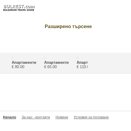
Разширено търсене
Апартаменти
Апартаменти
Апартаменти
Апартамент
Катерина
€ 80.00
Велека
€ 65.00
Зефира
€ 110.00
почивка
€ 60.00
Ташеви
Начало
За нас - контакти
Новини
Условия за ползване